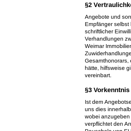
§2 Vertraulichk
Angebote und sonst
Empfänger selbst b
schriftlicher Einwi
Verhandlungen zwi
Weimar Immobilie
Zuwiderhandlunge
Gesamthonorars, 
hätte, hilfsweise g
vereinbart.
§3 Vorkenntnis
Ist dem Angebotse
uns dies innerha
wobei anzugeben i
verpflichtet den 